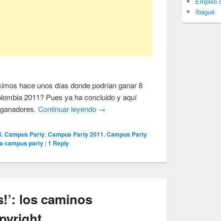
Empleo d
Ibagué
icimos hace unos días donde podrían ganar 8
olombia 2011? Pues ya ha concluido y aquí
s ganadores.
Continuar leyendo
→
4
,
Campus Party
,
Campus Party 2011
,
Campus Party
a campus party
|
1
Reply
s!’: los caminos
opyright