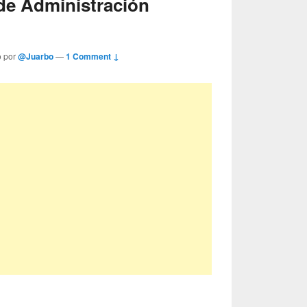
 de Administración
o por
@Juarbo
—
1 Comment ↓