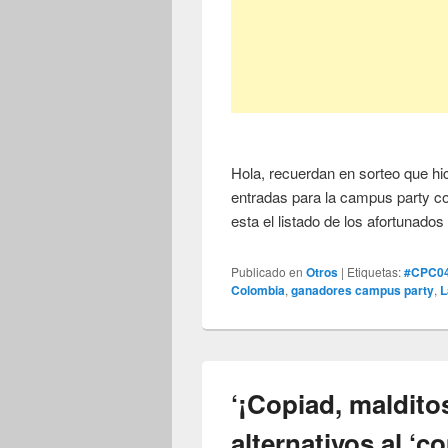
Hola, recuerdan en sorteo que h
entradas para la campus party c
esta el listado de los afortunado
Publicado en
Otros
|
Etiquetas:
#CPC0
Colombia
,
ganadores campus party
,
L
‘¡Copiad, maldito
alternativos al ‘c