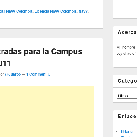
gar Navv Colombia
,
Licencia Navv Colombia
,
Navv
,
Acerca
Mi nombre
radas para la Campus
soy el autor
011
por
@Juarbo
—
1 Comment ↓
Catego
Categorías
Enlace
Brianur