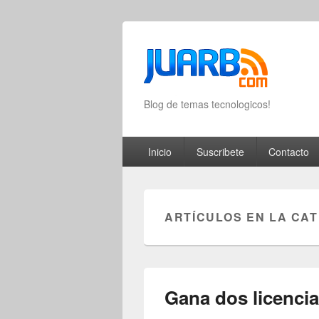
Blog de temas tecnologicos!
Primary menu
Skip to primary content
Skip to secondary content
Inicio
Suscribete
Contacto
ARTÍCULOS EN LA CA
Gana dos licenci