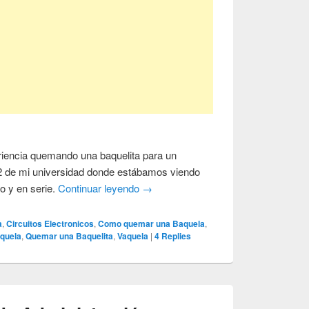
iencia quemando una baquelita para un
a2 de mi universidad donde estábamos viendo
lo y en serie.
Continuar leyendo
→
a
,
Circuitos Electronicos
,
Como quemar una Baquela
,
quela
,
Quemar una Baquelita
,
Vaquela
|
4
Replies