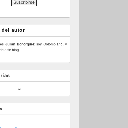
 del autor
 es
Julian Bohorquez
soy Colombiano, y
 de este blog.
rías
s