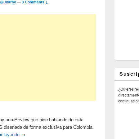
r
@Juarbo
—
3 Comments ↓
Suscri
¿Quieres rec
directamente
continuació
y una Review que hice hablando de esta
S diseñada de forma exclusiva para Colombia.
ar leyendo
→