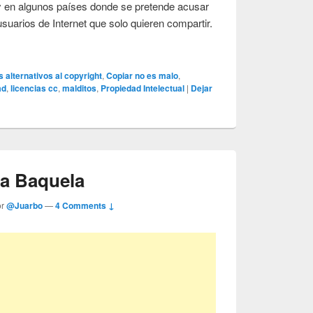
 y en algunos países donde se pretende acusar
usuarios de Internet que solo quieren compartir.
 alternativos al copyright
,
Copiar no es malo
,
ad
,
licencias cc
,
malditos
,
Propiedad Intelectual
|
Dejar
a Baquela
or
@Juarbo
—
4 Comments ↓