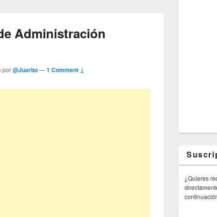
 de Administración
o por
@Juarbo
—
1 Comment ↓
Suscri
¿Quieres rec
directamente
continuació