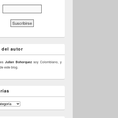
 del autor
 es
Julian Bohorquez
soy Colombiano, y
 de este blog.
rías