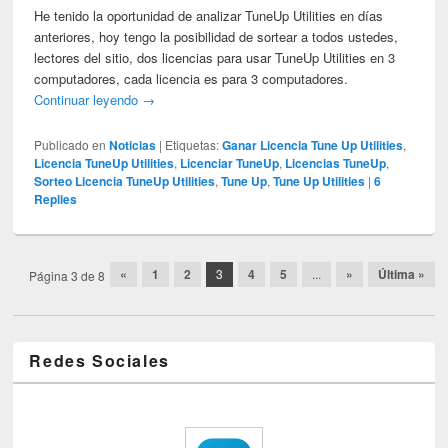
He tenido la oportunidad de analizar TuneUp Utilities en días
anteriores, hoy tengo la posibilidad de sortear a todos ustedes,
lectores del sitio, dos licencias para usar TuneUp Utilities en 3
computadores, cada licencia es para 3 computadores.
Continuar leyendo
→
Publicado en
Noticias
|
Etiquetas:
Ganar Licencia Tune Up Utilities
,
Licencia TuneUp Utilities
,
Licenciar TuneUp
,
Licencias TuneUp
,
Sorteo Licencia TuneUp Utilities
,
Tune Up
,
Tune Up Utilities
|
6
Replies
Post navigation
«
1
2
3
4
5
...
»
Última »
Página 3 de 8
Redes Sociales