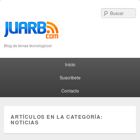
S
Blog de temas tecnologicos!
Primary menu
Skip to primary content
Skip to secondary content
Inicio
Suscribete
Contacto
ARTÍCULOS EN LA CATEGORÍA:
NOTICIAS