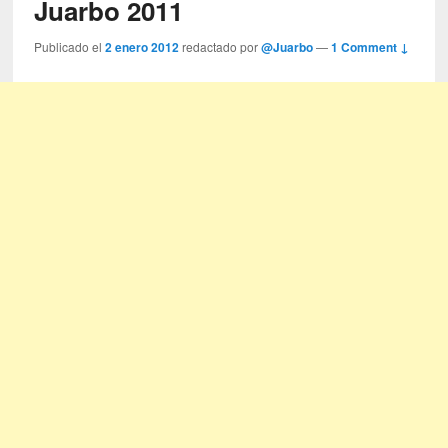
Juarbo 2011
Publicado el
2 enero 2012
redactado por
@Juarbo
—
1 Comment ↓