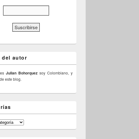
 del autor
 es
Julian Bohorquez
soy Colombiano, y
 de este blog.
rías