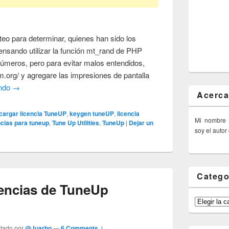
teo para determinar, quienes han sido los
nsando utilizar la función mt_rand de PHP
 números, pero para evitar malos entendidos,
m.org/ y agregare las impresiones de pantalla
endo
→
Acerca
argar licencia TuneUP
,
keygen tuneUP
,
licencia
Mi nombre
ncias para tuneup
,
Tune Up Utilities
,
TuneUp
|
Dejar un
soy el autor
Catego
cencias de TuneUp
Categorías
ctado por
@Juarbo
—
6 Comments ↓