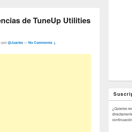
ncias de TuneUp Utilities
o por
@Juarbo
—
No Comments ↓
Suscri
¿Quieres rec
directamente
continuació