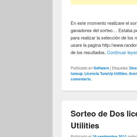
En este momento realizare el sor
ganadores del sorteo… Estaba pe
para realizar la selección de los
usare la pagina http://www.rando
de los resultados.
Continuar ley
Publicado en
Software
|
Etiquetas:
Desc
tuneup
,
Licencia TuneUp Utilities
,
lice
comentario.
Sorteo de Dos li
Utilities
Publicado el
19 septiembre 2011
reda