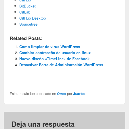
BitBucket
GitLab
GitHub Desktop
Sourcetree
Related Posts:
Como limpiar de virus WordPress
Cambiar contraseña de usuario en linux
Nuevo diseño «TimeLine» de Facebook
Desactivar Barra de Administración WordPress
Este articulo fue publicado en
Otros
por
Juarbo
.
Deja una respuesta