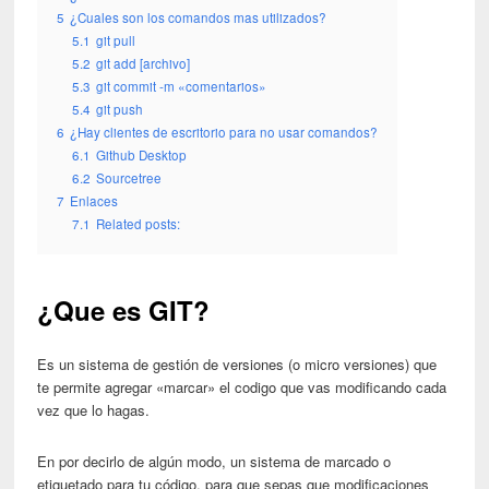
5
¿Cuales son los comandos mas utilizados?
5.1
git pull
5.2
git add [archivo]
5.3
git commit -m «comentarios»
5.4
git push
6
¿Hay clientes de escritorio para no usar comandos?
6.1
Github Desktop
6.2
Sourcetree
7
Enlaces
7.1
Related posts:
¿Que es GIT?
Es un sistema de gestión de versiones (o micro versiones) que
te permite agregar «marcar» el codigo que vas modificando cada
vez que lo hagas.
En por decirlo de algún modo, un sistema de marcado o
etiquetado para tu código, para que sepas que modificaciones