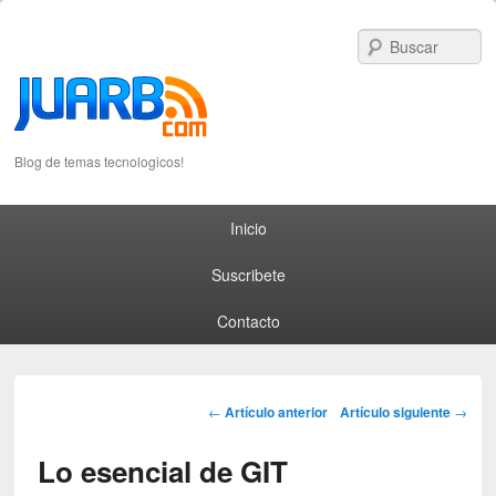
S
Blog de temas tecnologicos!
Primary menu
Skip to primary content
Skip to secondary content
Inicio
Suscribete
Contacto
Post navigation
←
Artículo anterior
Artículo siguiente
→
Lo esencial de GIT