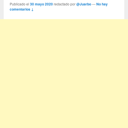
Publicado el
30 mayo 2020
redactado por
@Juarbo
—
No hay
comentarios ↓