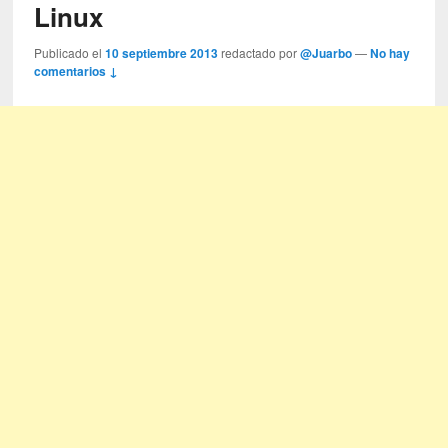
Linux
Publicado el
10 septiembre 2013
redactado por
@Juarbo
—
No hay
comentarios ↓