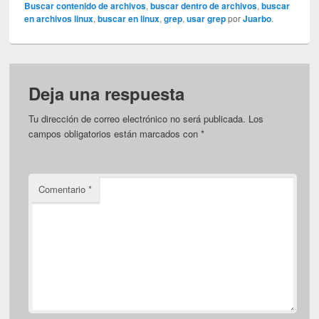
Buscar contenido de archivos
,
buscar dentro de archivos
,
buscar
en archivos linux
,
buscar en linux
,
grep
,
usar grep
por
Juarbo
.
Deja una respuesta
Tu dirección de correo electrónico no será publicada.
Los
campos obligatorios están marcados con
*
Comentario
*