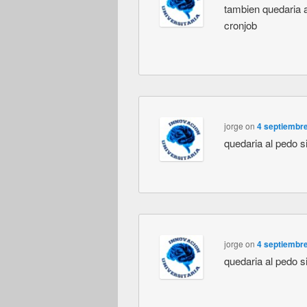
tambien quedaria 
cronjob
jorge
on
4 septiembre
quedaria al pedo si
jorge
on
4 septiembre
quedaria al pedo si