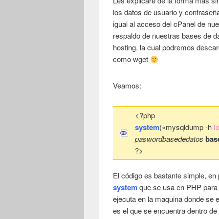
Les explicare de la forma mas sim
los datos de usuario y contraseña
igual al acceso del cPanel de nue
respaldo de nuestras bases de da
hosting, la cual podremos desca
como wget
Veamos:
<?php
system
(«mysqldump -h
l
paswordbasededatos
bas
?>
El código es bastante simple, en
system
que se usa en PHP para 
ejecuta en la maquina donde se e
es el que se encuentra dentro d