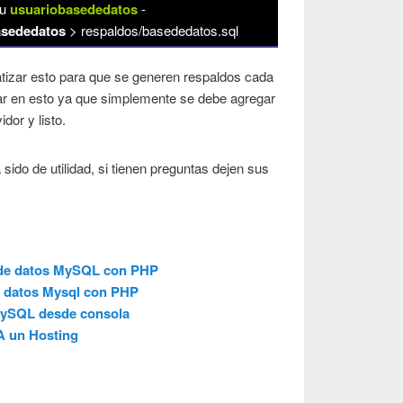
-u
usuariobasededatos
-
asededatos
> respaldos/basededatos.sql
atizar esto para que se generen respaldos cada
zar en esto ya que simplemente se debe agregar
idor y listo.
sido de utilidad, si tienen preguntas dejen sus
 de datos MySQL con PHP
e datos Mysql con PHP
MySQL desde consola
A un Hosting