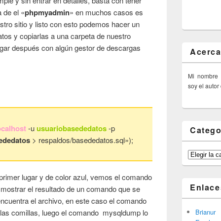
ple y sin entrar en detalles, basta con tener
 de el «
phpmyadmin
» en muchos casos es
stro sitio y listo con esto podemos hacer un
tos y copiarlas a una carpeta de nuestro
rgar después con algún gestor de descargas
Acerca
Mi nombre
soy el autor
ocalhost
-u
usuariobasededatos
-p
Catego
ededatos
> respaldos/basededatos.sql»);
Categorías
 primer lugar y de color azul, vemos el comando
Enlace
mostrar el resultado de un comando que se
ncuentra el archivo, en este caso el comando
Brianur
e las comillas, luego el comando mysqldump lo