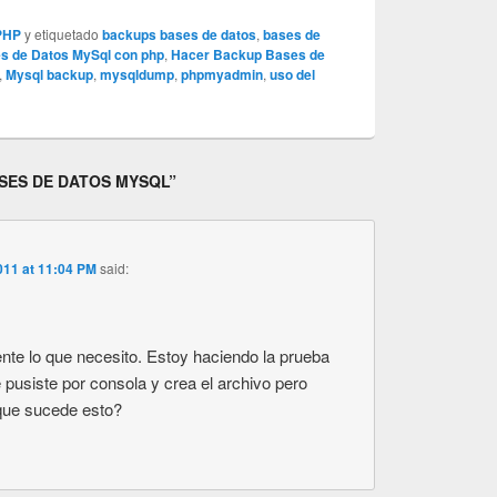
PHP
y etiquetado
backups bases de datos
,
bases de
s de Datos MySql con php
,
Hacer Backup Bases de
,
Mysql backup
,
mysqldump
,
phpmyadmin
,
uso del
SES DE DATOS MYSQL
”
011 at 11:04 PM
said:
nte lo que necesito. Estoy haciendo la prueba
 pusiste por consola y crea el archivo pero
que sucede esto?