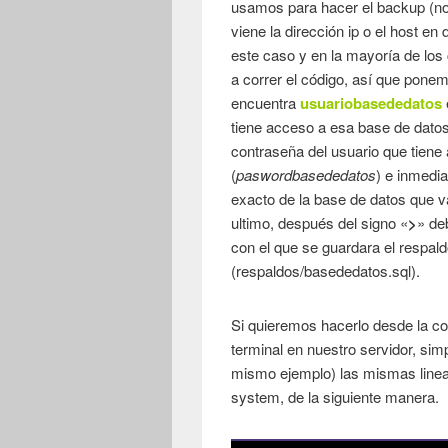
usamos para hacer el backup (no
viene la dirección ip o el host e
este caso y en la mayoría de lo
a correr el código, así que pon
encuentra
usuariobasededatos
tiene acceso a esa base de datos
contraseña del usuario que tiene
(
paswordbasededatos
) e inmed
exacto de la base de datos que v
ultimo, después del signo «
>
» de
con el que se guardara el respald
(respaldos/basededatos.sql).
Si quieremos hacerlo desde la c
terminal en nuestro servidor, s
mismo ejemplo) las mismas linea
system, de la siguiente manera.