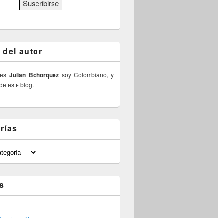
 del autor
 es
Julian Bohorquez
soy Colombiano, y
 de este blog.
rías
s