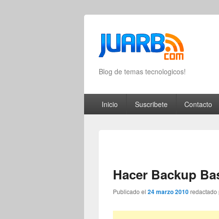
Blog de temas tecnologicos!
Primary menu
Skip to primary content
Skip to secondary content
Inicio
Suscribete
Contacto
Hacer Backup Ba
Publicado el
24 marzo 2010
redactado