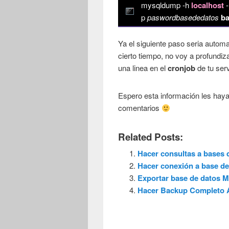
mysqldump -h
localhost
p
paswordbasededatos
b
Ya el siguiente paso seria autom
cierto tiempo, no voy a profundi
una linea en el
cronjob
de tu serv
Espero esta información les haya 
comentarios
Related Posts:
Hacer consultas a bases
Hacer conexión a base d
Exportar base de datos 
Hacer Backup Completo 