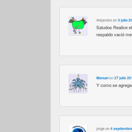
Alejandro
on
3 julio 
Saludos Realice e
respaldo vació me
Manuel
on
27 julio 2
Y como se agrega u
jorge
on
4 septiembre