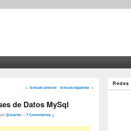
Redes 
Post navigation
←
Artículo anterior
Artículo siguiente
→
ses de Datos MySql
 por
@Juarbo
—
7 Comentarios ↓