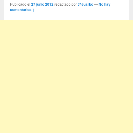
Publicado el
27 junio 2012
redactado por
@Juarbo
—
No hay
comentarios ↓