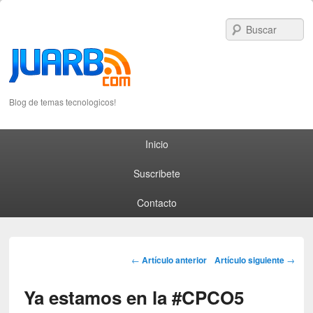
S
Blog de temas tecnologicos!
Primary menu
Skip to primary content
Skip to secondary content
Inicio
Suscribete
Contacto
Post navigation
←
Artículo anterior
Artículo siguiente
→
Ya estamos en la #CPCO5