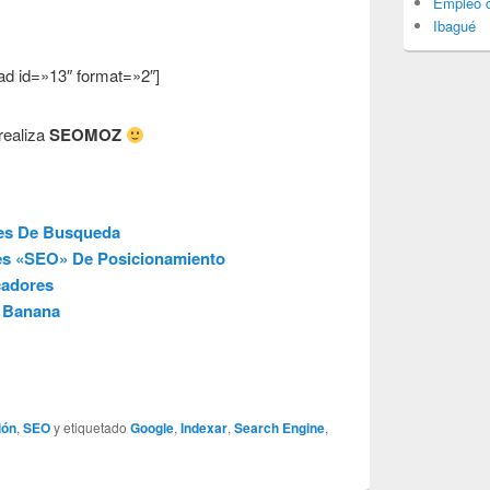
Empleo d
Ibagué
ad id=»13″ format=»2″]
realiza
SEOMOZ
res De Busqueda
s «SEO» De Posicionamiento
cadores
y Banana
ión
,
SEO
y etiquetado
Google
,
Indexar
,
Search Engine
,