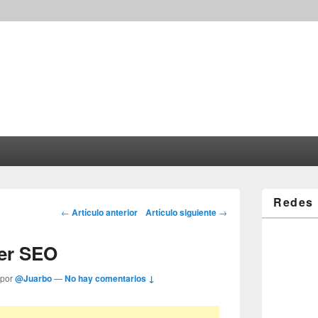
Redes 
Post navigation
←
Artículo anterior
Artículo siguiente
→
er SEO
 por
@Juarbo
—
No hay comentarios ↓