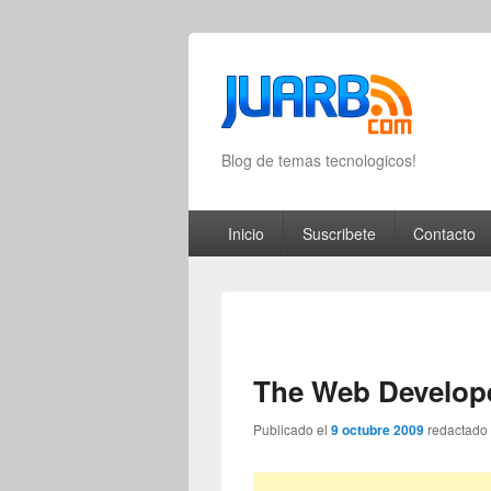
Blog de temas tecnologicos!
Primary menu
Skip to primary content
Skip to secondary content
Inicio
Suscribete
Contacto
The Web Develop
Publicado el
9 octubre 2009
redactado