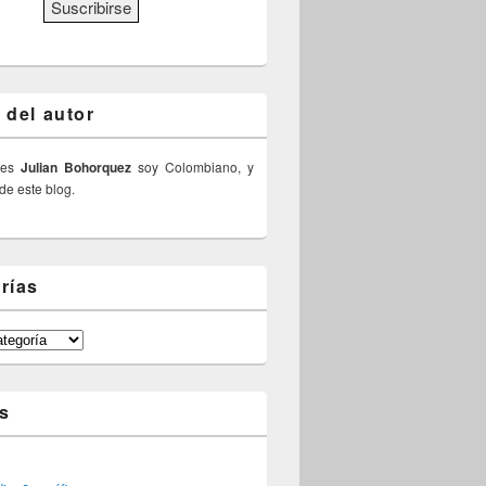
 del autor
 es
Julian Bohorquez
soy Colombiano, y
 de este blog.
rías
s