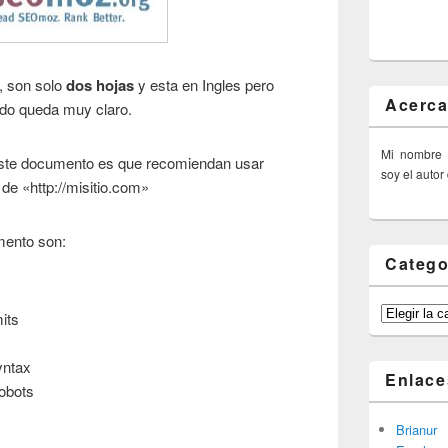
 son solo
dos hojas
y esta en Ingles pero
Acerca
odo queda muy claro.
Mi nombre
este documento es que recomiendan usar
soy el autor
de «http://misitio.com»
mento son:
Catego
Categorías
its
yntax
Enlace
obots
Brianur