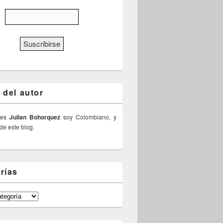
 del autor
 es
Julian Bohorquez
soy Colombiano, y
 de este blog.
rías