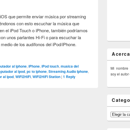
 iOS que permite enviar música por streaming
iéndonos con esto escuchar la música que
en el iPod Touch o iPhone, también podríamos
con unos parlantes Hi-Fi o para escuchar la
medio de los audífonos del iPod/iPhone.
Acerca
utador al iphone
,
iPhone
,
iPod touch
,
musica del
Mi nombre
putador al ipod
,
pc to iphone
,
Streaming Audio Iphone
,
soy el autor
r al ipod
,
WiFi2HiFi
,
WiFi2HiFi Station
|
1
Reply
Catego
Categorías