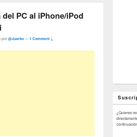
 del PC al iPhone/iPod
i
o por
@Juarbo
—
1 Comment ↓
Suscri
¿Quieres rec
directamente
continuació