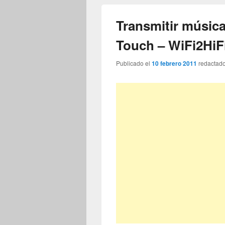
Transmitir música
Touch – WiFi2HiF
Publicado el
10 febrero 2011
redactad