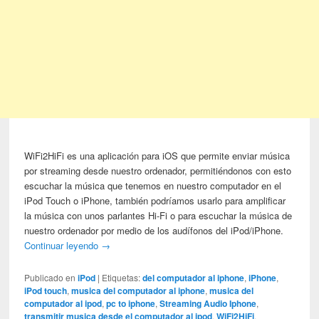
WiFi2HiFi es una aplicación para iOS que permite enviar música
por streaming desde nuestro ordenador, permitiéndonos con esto
escuchar la música que tenemos en nuestro computador en el
iPod Touch o iPhone, también podríamos usarlo para amplificar
la música con unos parlantes Hi-Fi o para escuchar la música de
nuestro ordenador por medio de los audífonos del iPod/iPhone.
Continuar leyendo
→
Publicado en
iPod
|
Etiquetas:
del computador al iphone
,
iPhone
,
iPod touch
,
musica del computador al iphone
,
musica del
computador al ipod
,
pc to iphone
,
Streaming Audio Iphone
,
transmitir musica desde el computador al ipod
,
WiFi2HiFi
,