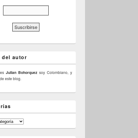
 del autor
 es
Julian Bohorquez
soy Colombiano, y
 de este blog.
rías