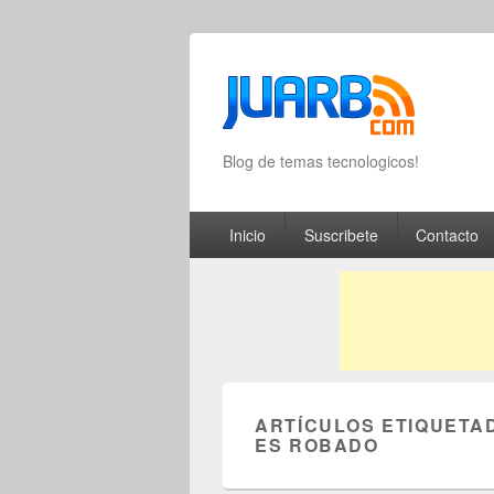
Blog de temas tecnologicos!
Primary menu
Skip to primary content
Skip to secondary content
Inicio
Suscribete
Contacto
ARTÍCULOS ETIQUETA
ES ROBADO