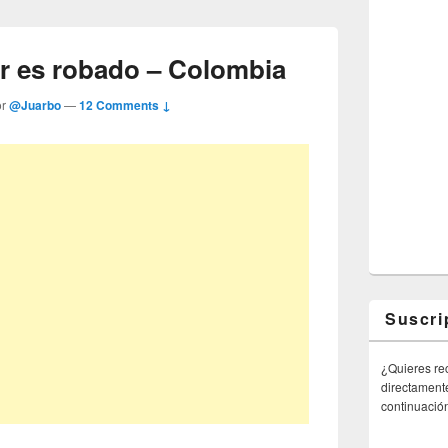
ar es robado – Colombia
or
@Juarbo
—
12 Comments ↓
Suscri
¿Quieres rec
directamente
continuació