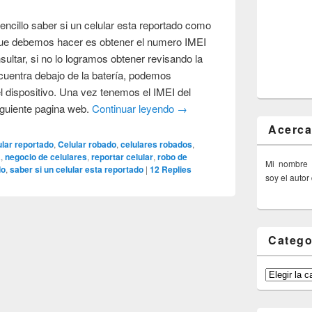
ncillo saber si un celular esta reportado como
 que debemos hacer es obtener el numero IMEI
ultar, si no lo logramos obtener revisando la
cuentra debajo de la batería, podemos
l dispositivo. Una vez tenemos el IMEI del
siguiente pagina web.
Continuar leyendo
→
Acerca
ular reportado
,
Celular robado
,
celulares robados
,
a
,
negocio de celulares
,
reportar celular
,
robo de
Mi nombre
do
,
saber si un celular esta reportado
|
12
Replies
soy el autor
Catego
Categorías