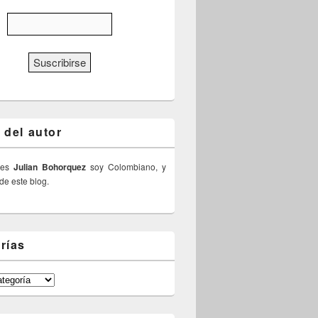
 del autor
 es
Julian Bohorquez
soy Colombiano, y
 de este blog.
rías