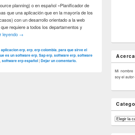
urce planning) o en español «Planificador de
as que una aplicación que en la mayoría de los
casos) con un desarrollo orientado a la web
a que requiere a todos los departamentos y
r leyendo
→
:
aplicacion erp
,
erp
,
erp colombia
,
para que sirve el
Acerca
ue es un software erp
,
Sap erp
,
software erp
,
software
l
,
software erp español
|
Dejar un comentario.
Mi nombre
soy el autor
Catego
Categorías