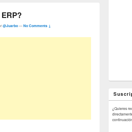
e ERP?
or
@Juarbo
—
No Comments ↓
Suscri
¿Quieres rec
directamente
continuació