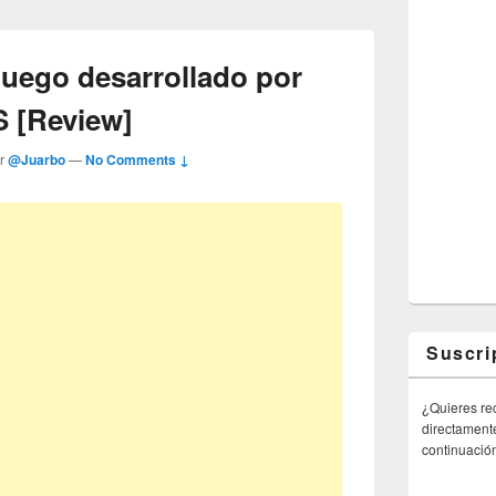
juego desarrollado por
S [Review]
or
@Juarbo
—
No Comments ↓
Suscri
¿Quieres rec
directamente
continuació