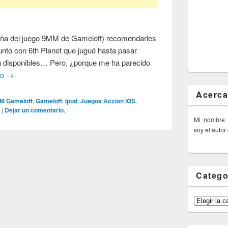
eña del juego 9MM de Gameloft) recomendarles
junto con 6th Planet que jugué hasta pasar
an disponibles… Pero, ¿porque me ha parecido
do
→
Acerca
M Gameloft
,
Gameloft
,
Ipod
,
Juegos Accion iOS
,
S
|
Dejar un comentario.
Mi nombre
soy el autor
Catego
Categorías