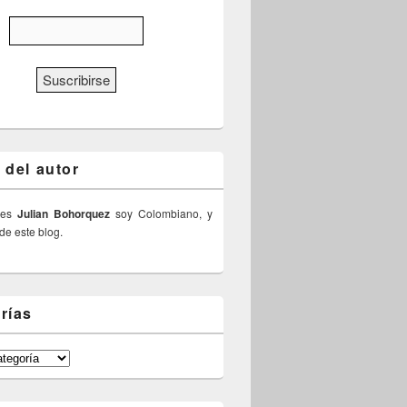
 del autor
 es
Julian Bohorquez
soy Colombiano, y
 de este blog.
rías