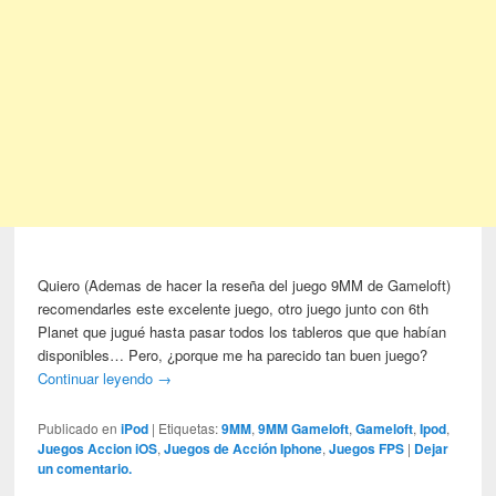
Quiero (Ademas de hacer la reseña del juego 9MM de Gameloft)
recomendarles este excelente juego, otro juego junto con 6th
Planet que jugué hasta pasar todos los tableros que que habían
disponibles… Pero, ¿porque me ha parecido tan buen juego?
Continuar leyendo
→
Publicado en
iPod
|
Etiquetas:
9MM
,
9MM Gameloft
,
Gameloft
,
Ipod
,
Juegos Accion iOS
,
Juegos de Acción Iphone
,
Juegos FPS
|
Dejar
un comentario.