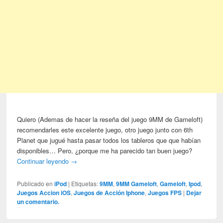
Quiero (Ademas de hacer la reseña del juego 9MM de Gameloft)
recomendarles este excelente juego, otro juego junto con 6th
Planet que jugué hasta pasar todos los tableros que que habían
disponibles… Pero, ¿porque me ha parecido tan buen juego?
Continuar leyendo
→
Publicado en
iPod
|
Etiquetas:
9MM
,
9MM Gameloft
,
Gameloft
,
Ipod
,
Juegos Accion iOS
,
Juegos de Acción Iphone
,
Juegos FPS
|
Dejar
un comentario.