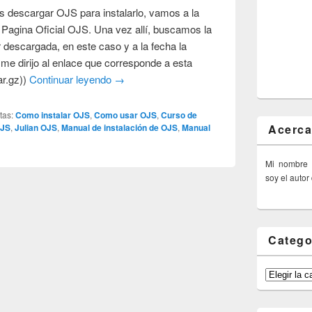
 descargar OJS para instalarlo, vamos a la
 Pagina Oficial OJS. Una vez allí, buscamos la
r descargada, en este caso y a la fecha la
e me dirijo al enlace que corresponde a esta
ar.gz))
Continuar leyendo
→
tas:
Como instalar OJS
,
Como usar OJS
,
Curso de
Acerca
OJS
,
Julian OJS
,
Manual de instalación de OJS
,
Manual
Mi nombre
soy el autor
Catego
Categorías