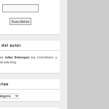
 del autor
 es
Julian Bohorquez
soy Colombiano, y
 de este blog.
rías