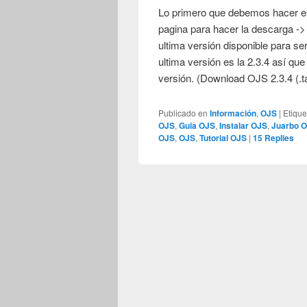
Lo primero que debemos hacer es
pagina para hacer la descarga ->
ultima versión disponible para se
ultima versión es la 2.3.4 así qu
versión. (Download OJS 2.3.4 (.t
Publicado en
Información
,
OJS
|
Etique
OJS
,
Guia OJS
,
Instalar OJS
,
Juarbo 
OJS
,
OJS
,
Tutorial OJS
|
15
Replies