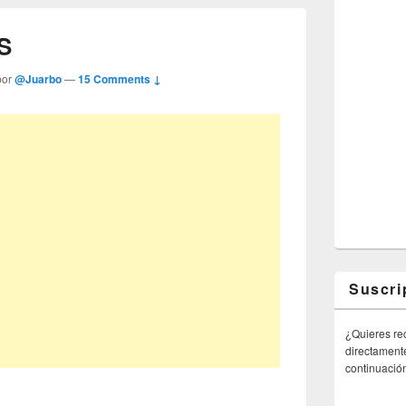
S
por
@Juarbo
—
15 Comments ↓
Suscri
¿Quieres rec
directamente
continuació