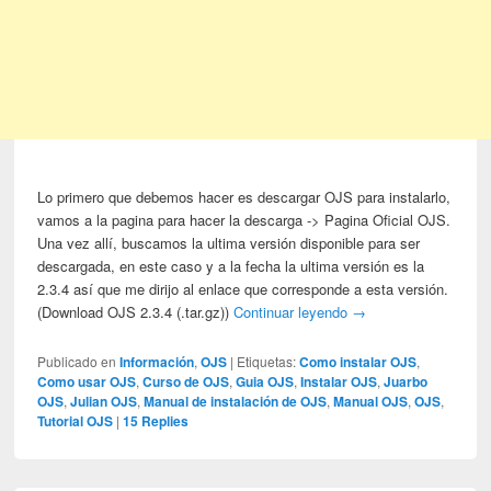
Lo primero que debemos hacer es descargar OJS para instalarlo,
vamos a la pagina para hacer la descarga -> Pagina Oficial OJS.
Una vez allí, buscamos la ultima versión disponible para ser
descargada, en este caso y a la fecha la ultima versión es la
2.3.4 así que me dirijo al enlace que corresponde a esta versión.
(Download OJS 2.3.4 (.tar.gz))
Continuar leyendo
→
Publicado en
Información
,
OJS
|
Etiquetas:
Como instalar OJS
,
Como usar OJS
,
Curso de OJS
,
Guia OJS
,
Instalar OJS
,
Juarbo
OJS
,
Julian OJS
,
Manual de instalación de OJS
,
Manual OJS
,
OJS
,
Tutorial OJS
|
15
Replies