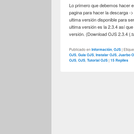
Lo primero que debemos hacer es
pagina para hacer la descarga ->
ultima versión disponible para se
ultima versión es la 2.3.4 así qu
versión. (Download OJS 2.3.4 (.t
Publicado en
Información
,
OJS
|
Etique
OJS
,
Guia OJS
,
Instalar OJS
,
Juarbo 
OJS
,
OJS
,
Tutorial OJS
|
15
Replies