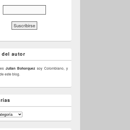
 del autor
 es
Julian Bohorquez
soy Colombiano, y
 de este blog.
rías