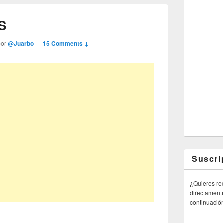
S
por
@Juarbo
—
15 Comments ↓
Suscri
¿Quieres rec
directamente
continuació