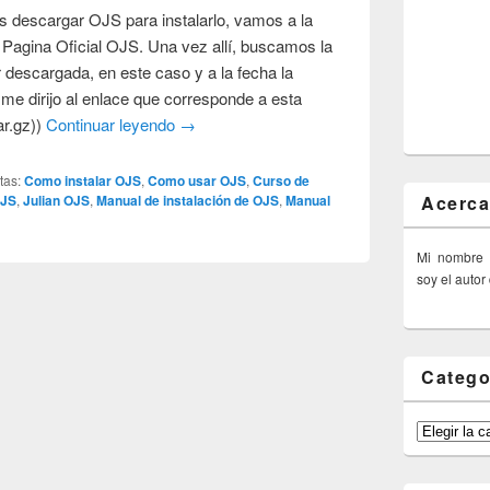
 descargar OJS para instalarlo, vamos a la
 Pagina Oficial OJS. Una vez allí, buscamos la
r descargada, en este caso y a la fecha la
e me dirijo al enlace que corresponde a esta
ar.gz))
Continuar leyendo
→
tas:
Como instalar OJS
,
Como usar OJS
,
Curso de
Acerca
OJS
,
Julian OJS
,
Manual de instalación de OJS
,
Manual
Mi nombre
soy el autor
Catego
Categorías