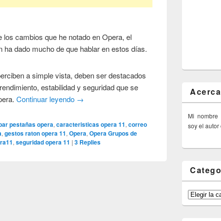
e los cambios que he notado en Opera, el
n ha dado mucho de que hablar en estos días.
rciben a simple vista, deben ser destacados
rendimiento, estabilidad y seguridad que se
Acerca
opera.
Continuar leyendo
→
Mi nombre
par pestañas opera
,
caracteristicas opera 11
,
correo
soy el autor
a
,
gestos raton opera 11
,
Opera
,
Opera Grupos de
ra11
,
seguridad opera 11
|
3
Replies
Catego
Categorías