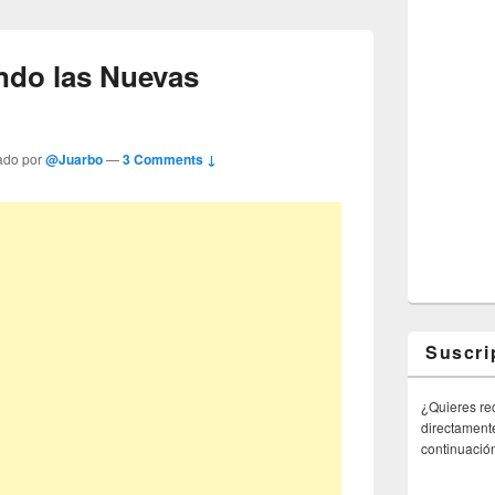
ndo las Nuevas
ado por
@Juarbo
—
3 Comments ↓
Suscri
¿Quieres rec
directamente
continuació