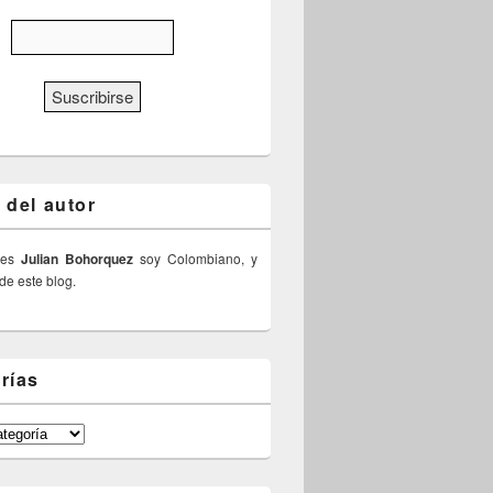
 del autor
 es
Julian Bohorquez
soy Colombiano, y
 de este blog.
rías