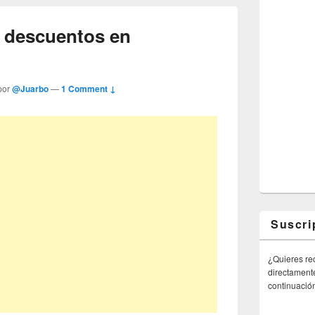
y descuentos en
por
@Juarbo
—
1 Comment ↓
Suscri
¿Quieres rec
directamente
continuació