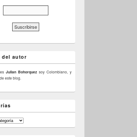
 del autor
 es
Julian Bohorquez
soy Colombiano, y
 de este blog.
rías