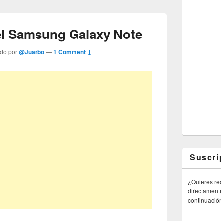
del Samsung Galaxy Note
ado por
@Juarbo
—
1 Comment ↓
Suscri
¿Quieres rec
directamente
continuació