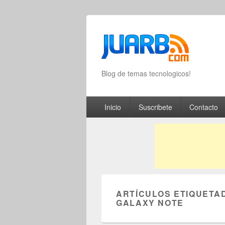
Blog de temas tecnologicos!
Primary menu
Skip to primary content
Skip to secondary content
Inicio
Suscribete
Contacto
ARTÍCULOS ETIQUETA
GALAXY NOTE