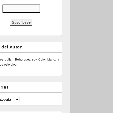
 del autor
 es
Julian Bohorquez
soy Colombiano, y
 de este blog.
rías