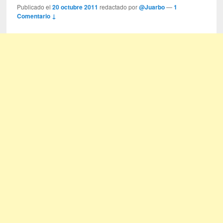
Publicado el
20 octubre 2011
redactado por
@Juarbo
—
1
Comentario ↓