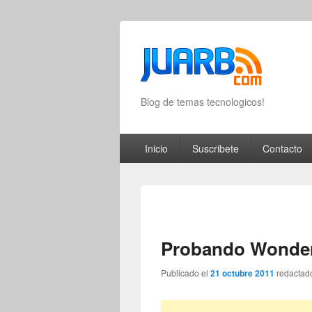
Blog de temas tecnologicos!
Primary menu
Skip to primary content
Skip to secondary content
Inicio
Suscribete
Contacto
Probando Wonder
Publicado el
21 octubre 2011
redactad