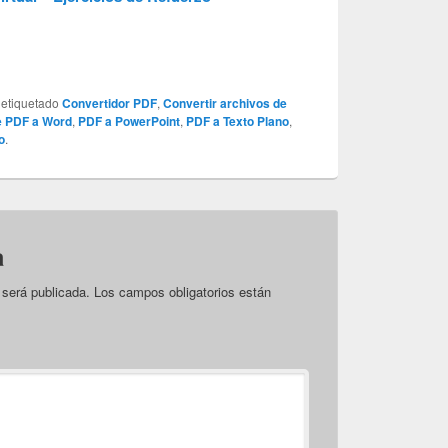
 etiquetado
Convertidor PDF
,
Convertir archivos de
e PDF a Word
,
PDF a PowerPoint
,
PDF a Texto Plano
,
o
.
a
 será publicada.
Los campos obligatorios están