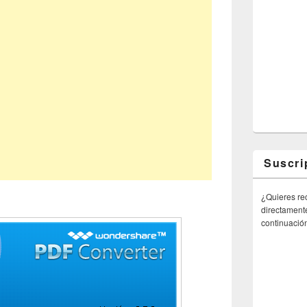
Suscri
¿Quieres rec
directamente
continuació