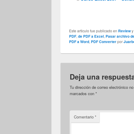
Este articulo fue publicado en
Review
y
PDF
,
de PDF a Excel
,
Pasar archivo d
PDF a Word
,
PDF Converter
por
Juarb
Deja una respuest
Tu dirección de correo electrónico no
marcados con
*
Comentario
*