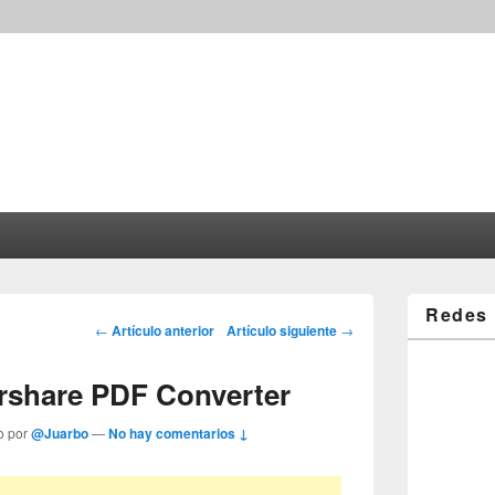
Redes 
Post navigation
←
Artículo anterior
Artículo siguiente
→
share PDF Converter
o por
@Juarbo
—
No hay comentarios ↓