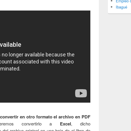
Empleo d
Ibagué
s
convertir en otro formato el archivo en PDF
eremos convertirlo a
Excel
, dicho
del archivo original en una hoja de el libro de