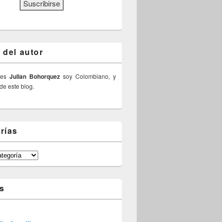
 del autor
 es
Julian Bohorquez
soy Colombiano, y
 de este blog.
rías
s