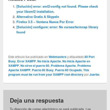
[Solución] error: xml2-config not found. Please check
your libxml2 installation.
Alternativa Gratis A SkypeIn
Firefox 3.5 – Ventana Nueva Por Error
[Solución] configure: error: No curses/termcap library
found
Este articulo fue publicado en
Webmasters
y etiquetado
80 Port
Busy
,
Error XAMPP
,
No inicia Apache
,
No inicia Apache en
XAMPP
,
No sirve el puerto 80
,
Problema Apache
,
Problema
Apache XAMPP
,
Puerto 80 Busy
,
Puerto 80 Ocupado
,
This
program must be run from your XAMPP root directory
por
Juarbo
.
Deja una respuesta
Tu dirección de correo electrónico no será publicada.
Los