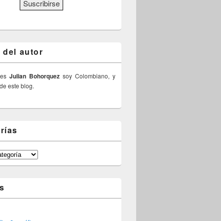
 del autor
 es
Julian Bohorquez
soy Colombiano, y
 de este blog.
rías
s