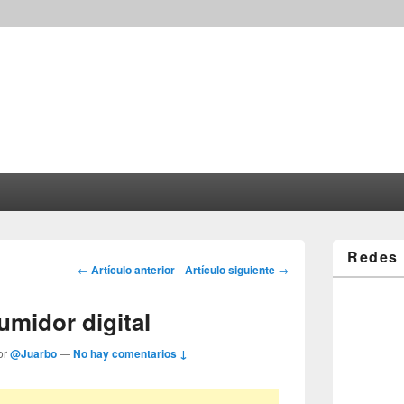
Redes 
Post navigation
←
Artículo anterior
Artículo siguiente
→
umidor digital
or
@Juarbo
—
No hay comentarios ↓