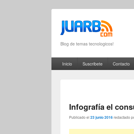
Blog de temas tecnologicos!
Primary menu
Skip to primary content
Skip to secondary content
Inicio
Suscribete
Contacto
Infografía el cons
Publicado el
23 junio 2016
redactado p