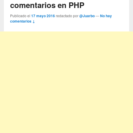
comentarios en PHP
Publicado el
17 mayo 2016
redactado por
@Juarbo
—
No hay
comentarios ↓