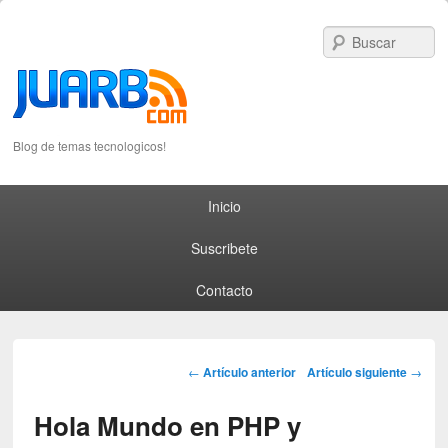
S
Blog de temas tecnologicos!
Primary menu
Skip to primary content
Skip to secondary content
Inicio
Suscribete
Contacto
Post navigation
←
Artículo anterior
Artículo siguiente
→
Hola Mundo en PHP y