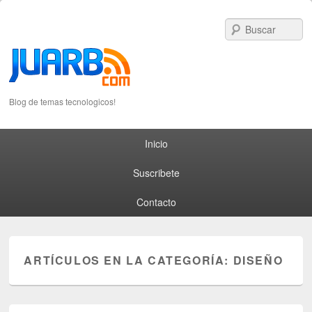
S
Blog de temas tecnologicos!
Primary menu
Skip to primary content
Skip to secondary content
Inicio
Suscribete
Contacto
ARTÍCULOS EN LA CATEGORÍA:
DISEÑO