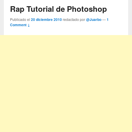
Rap Tutorial de Photoshop
Publicado el
20 diciembre 2010
redactado por
@Juarbo
—
1
Comment ↓