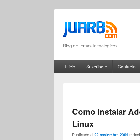
Blog de temas tecnologicos!
Primary menu
Skip to primary content
Skip to secondary content
Inicio
Suscribete
Contacto
Como Instalar Ad
Linux
Publicado el
22 noviembre 2009
redac