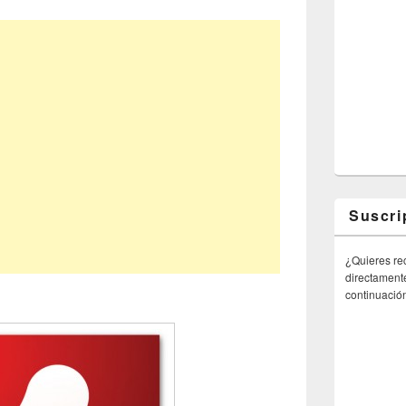
Suscri
¿Quieres rec
directamente
continuació