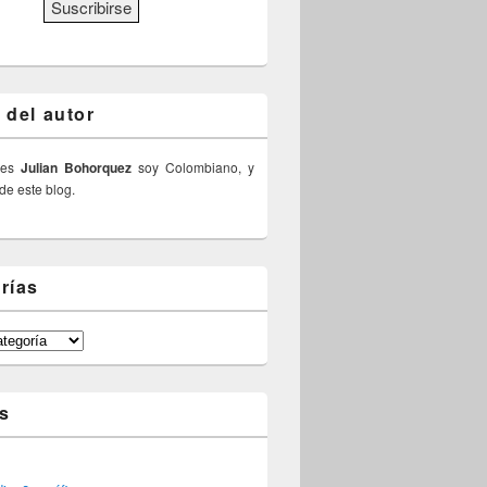
 del autor
 es
Julian Bohorquez
soy Colombiano, y
 de este blog.
rías
s