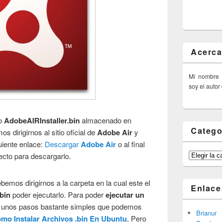
Acerca
Mi nombre
soy el autor
vo
AdobeAIRInstaller.bin
almacenado en
Catego
 dirigirnos al sitio oficial de
Adobe Air
y
uiente enlace:
Descargar
Adobe Air
o al final
Categorías
recto para descargarlo.
emos dirigirnos a la carpeta en la cual este el
Enlace
.bin
poder ejecutarlo. Para poder
ejecutar un
 unos pasos bastante simples que podemos
Brianur
mo Instalar Archivos .bin En Ubuntu
, Pero