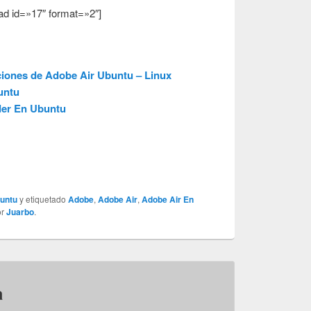
ad id=»17″ format=»2″]
ciones de Adobe Air Ubuntu – Linux
untu
der En Ubuntu
untu
y etiquetado
Adobe
,
Adobe Air
,
Adobe Air En
or
Juarbo
.
a