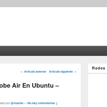
Redes 
Post navigation
←
Artículo anterior
Artículo siguiente
→
obe Air En Ubuntu –
tado por
@Juarbo
—
No hay comentarios ↓