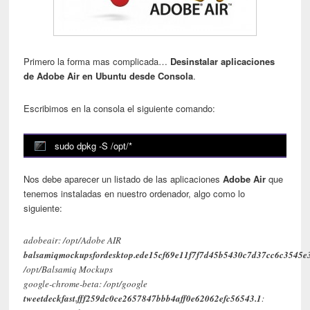
Primero la forma mas complicada…
Desinstalar aplicaciones
de Adobe Air en Ubuntu desde Consola
.
Escribimos en la consola el siguiente comando:
sudo dpkg -S /opt/*
Nos debe aparecer un listado de las aplicaciones
Adobe Air
que
tenemos instaladas en nuestro ordenador, algo como lo
siguiente:
adobeair: /opt/Adobe AIR
balsamiqmockupsfordesktop.ede15cf69e11f7f7d45b5430c7d37cc6c3545e
/opt/Balsamiq Mockups
google-chrome-beta: /opt/google
tweetdeckfast.fff259dc0ce2657847bbb4aff0e62062efc56543.1
: