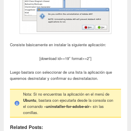
Consiste básicamente en instalar la siguiente aplicación:
[download id=»19″ format=»2″]
Luego bastara con seleccionar de una lista la aplicación que
queremos desinstalar y confirmar su desinstalacion.
Nota: Si no encuentras la aplicación en el menú de
Ubuntu
, bastara con ejecutarla desde la consola con
el comando «
uninstaller-for-adobe-air
» sin las
comillas.
Related Posts: