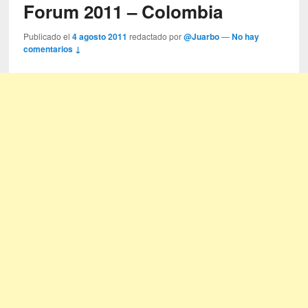
Forum 2011 – Colombia
Publicado el
4 agosto 2011
redactado por
@Juarbo
—
No hay
comentarios ↓