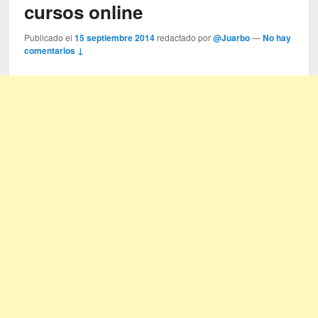
cursos online
Publicado el
15 septiembre 2014
redactado por
@Juarbo
—
No hay
comentarios ↓