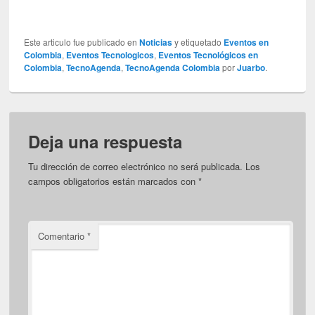
Este articulo fue publicado en
Noticias
y etiquetado
Eventos en
Colombia
,
Eventos Tecnologicos
,
Eventos Tecnológicos en
Colombia
,
TecnoAgenda
,
TecnoAgenda Colombia
por
Juarbo
.
Deja una respuesta
Tu dirección de correo electrónico no será publicada.
Los
campos obligatorios están marcados con
*
Comentario
*