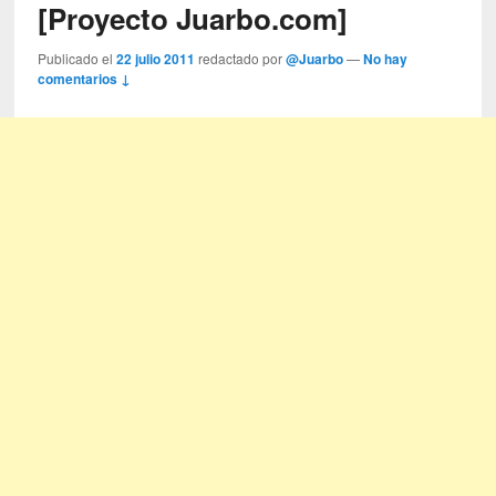
[Proyecto Juarbo.com]
Publicado el
22 julio 2011
redactado por
@Juarbo
—
No hay
comentarios ↓