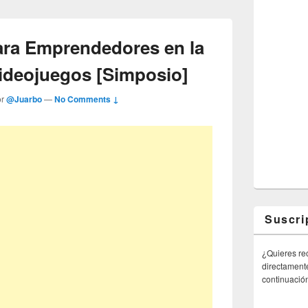
ra Emprendedores en la
Videojuegos [Simposio]
or
@Juarbo
—
No Comments ↓
Suscri
¿Quieres rec
directamente
continuació