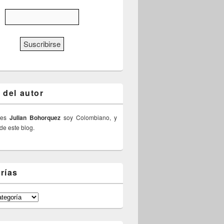
 del autor
 es
Julian Bohorquez
soy Colombiano, y
 de este blog.
rías