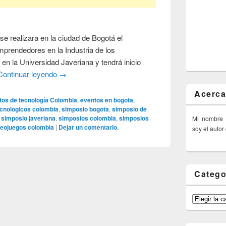
 se realizara en la ciudad de Bogotá el
prendedores en la Industria de los
 en la Universidad Javeriana y tendrá inicio
Continuar leyendo
→
Acerca
tos de tecnología Colombia
,
eventos en bogota
,
ecnologicos colombia
,
simposio bogota
,
simposio de
,
simposio javeriana
,
simposios colombia
,
simposios
Mi nombre
deojuegos colombia
|
Dejar un comentario.
soy el autor
Catego
Categorías