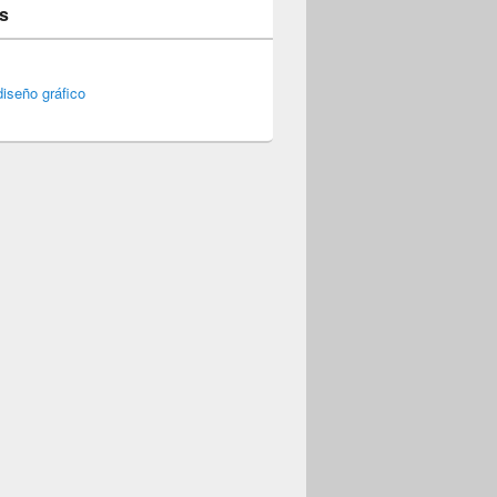
s
iseño gráfico