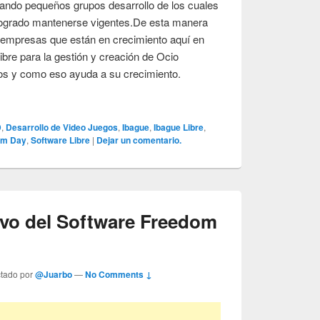
ando pequeños grupos desarrollo de los cuales
 logrado mantenerse vigentes.De esta manera
empresas que están en crecimiento aquí en
bre para la gestión y creación de Ocio
ctos y como eso ayuda a su crecimiento.
D
,
Desarrollo de Video Juegos
,
Ibague
,
Ibague Libre
,
om Day
,
Software Libre
|
Dejar un comentario.
ivo del Software Freedom
ctado por
@Juarbo
—
No Comments ↓