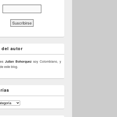
 del autor
 es
Julian Bohorquez
soy Colombiano, y
 de este blog.
rías