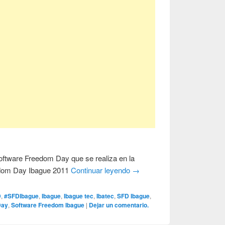
oftware Freedom Day que se realiza en la
edom Day Ibague 2011
Continuar leyendo
→
D
,
#SFDIbague
,
Ibague
,
Ibague tec
,
Ibatec
,
SFD Ibague
,
Day
,
Software Freedom Ibague
|
Dejar un comentario.