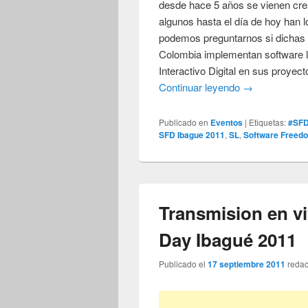
desde hace 5 años se vienen cre
algunos hasta el día de hoy han
podemos preguntarnos si dichas 
Colombia implementan software li
Interactivo Digital en sus proye
Continuar leyendo
→
Publicado en
Eventos
|
Etiquetas:
#SF
SFD Ibague 2011
,
SL
,
Software Freed
Transmision en v
Day Ibagué 2011
Publicado el
17 septiembre 2011
reda