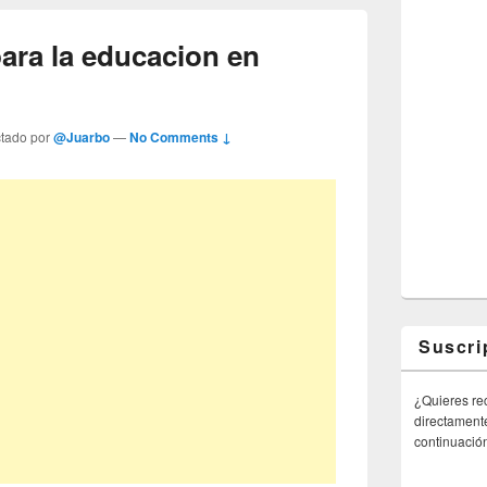
ara la educacion en
ctado por
@Juarbo
—
No Comments ↓
Suscri
¿Quieres rec
directamente
continuació