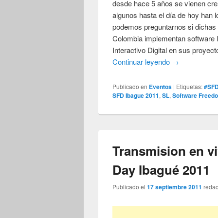
desde hace 5 años se vienen cre
algunos hasta el día de hoy han
podemos preguntarnos si dichas 
Colombia implementan software li
Interactivo Digital en sus proye
Continuar leyendo
→
Publicado en
Eventos
|
Etiquetas:
#SF
SFD Ibague 2011
,
SL
,
Software Freed
Transmision en v
Day Ibagué 2011
Publicado el
17 septiembre 2011
reda