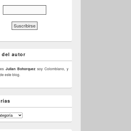
 del autor
 es
Julian Bohorquez
soy Colombiano, y
 de este blog.
rías