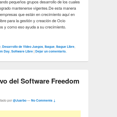
ando pequeños grupos desarrollo de los cuales
 logrado mantenerse vigentes.De esta manera
empresas que están en crecimiento aquí en
bre para la gestión y creación de Ocio
ctos y como eso ayuda a su crecimiento.
D
,
Desarrollo de Video Juegos
,
Ibague
,
Ibague Libre
,
om Day
,
Software Libre
|
Dejar un comentario.
ivo del Software Freedom
ctado por
@Juarbo
—
No Comments ↓