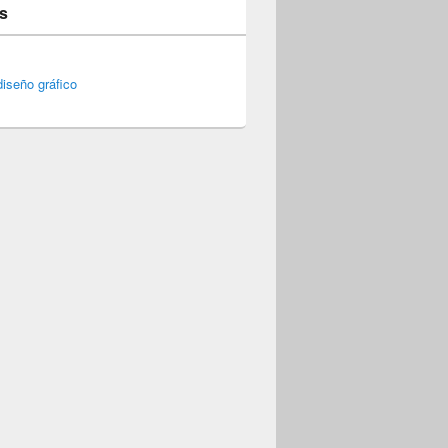
s
iseño gráfico