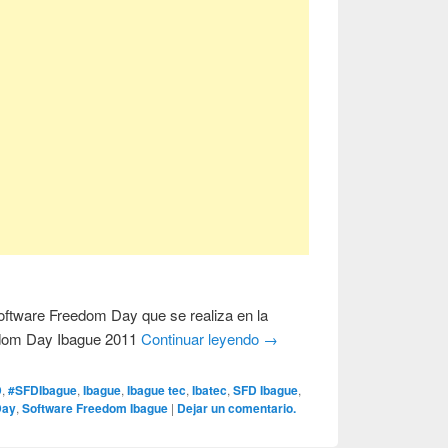
oftware Freedom Day que se realiza en la
edom Day Ibague 2011
Continuar leyendo
→
D
,
#SFDIbague
,
Ibague
,
Ibague tec
,
Ibatec
,
SFD Ibague
,
Day
,
Software Freedom Ibague
|
Dejar un comentario.