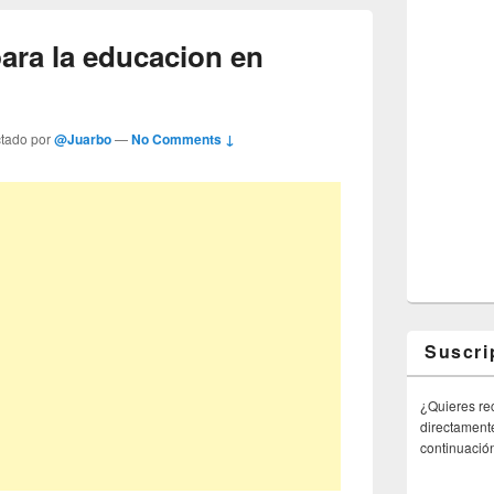
ara la educacion en
ctado por
@Juarbo
—
No Comments ↓
Suscri
¿Quieres rec
directamente
continuació