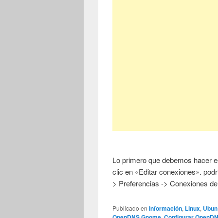
Lo primero que debemos hacer es 
clic en «Editar conexiones». pod
> Preferencias -> Conexiones de
Publicado en
Información
,
Linux
,
Ubun
OpenDNS Gnome
,
Configurar OpenD