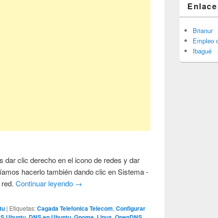
Enlace
Brianur
Empleo d
Ibagué
dar clic derecho en el icono de redes y dar
ríamos hacerlo también dando clic en Sistema -
 red.
Continuar leyendo
→
tu
|
Etiquetas:
Cagada Telefonica Telecom
,
Configurar
NS Ubuntu
,
DNS en Ubuntu
,
Gnome
,
Linux
,
OpenDNS
,