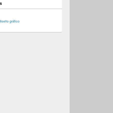
s
iseño gráfico