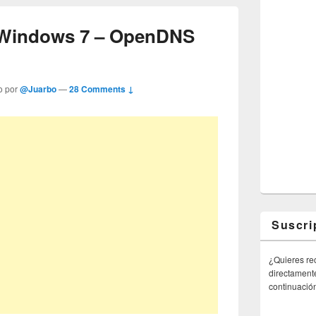
 Windows 7 – OpenDNS
o por
@Juarbo
—
28 Comments ↓
Suscri
¿Quieres rec
directamente
continuació