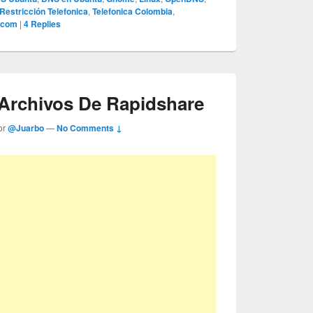
 Restricción Telefonica
,
Telefonica Colombia
,
lecom
|
4
Replies
Archivos De Rapidshare
or
@Juarbo
—
No Comments ↓