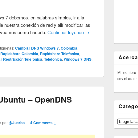
 7 debemos, en palabras simples, ir a la
e nuestra conexión de red y allí modificar las
 veamos como hacerlo.
Continuar leyendo
→
tiquetas:
Cambiar DNS Windows 7
,
Colombia
,
,
Rapidshare Colombia
,
Rapidshare Telefonica
,
Acerca
ar Restricción Telefonica
,
Telefonica
,
Windows 7 DNS
,
Mi nombre
soy el autor
 Ubuntu – OpenDNS
Catego
Categorías
o por
@Juarbo
—
4 Comments ↓