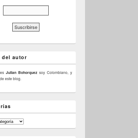
 del autor
 es
Julian Bohorquez
soy Colombiano, y
 de este blog.
rías