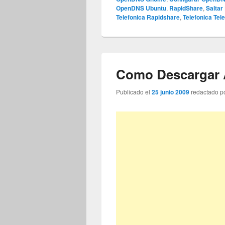
OpenDNS Ubuntu
,
RapidShare
,
Saltar
Telefonica Rapidshare
,
Telefonica Te
Como Descargar 
Publicado el
25 junio 2009
redactado p