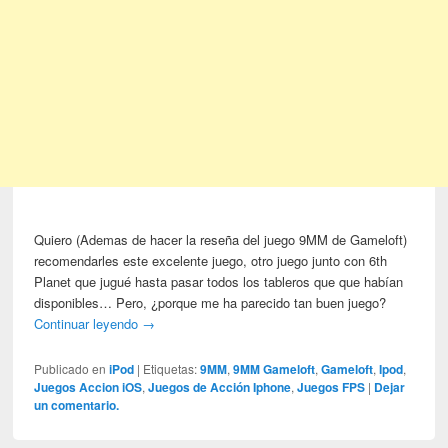
Quiero (Ademas de hacer la reseña del juego 9MM de Gameloft)
recomendarles este excelente juego, otro juego junto con 6th
Planet que jugué hasta pasar todos los tableros que que habían
disponibles… Pero, ¿porque me ha parecido tan buen juego?
Continuar leyendo
→
Publicado en
iPod
|
Etiquetas:
9MM
,
9MM Gameloft
,
Gameloft
,
Ipod
,
Juegos Accion iOS
,
Juegos de Acción Iphone
,
Juegos FPS
|
Dejar
un comentario.