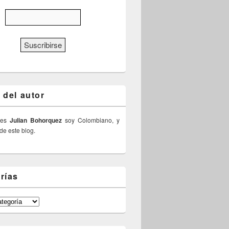
 del autor
 es
Julian Bohorquez
soy Colombiano, y
 de este blog.
rías