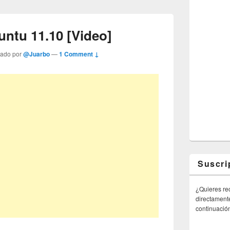
untu 11.10 [Video]
tado por
@Juarbo
—
1 Comment ↓
Suscri
¿Quieres rec
directamente
continuació