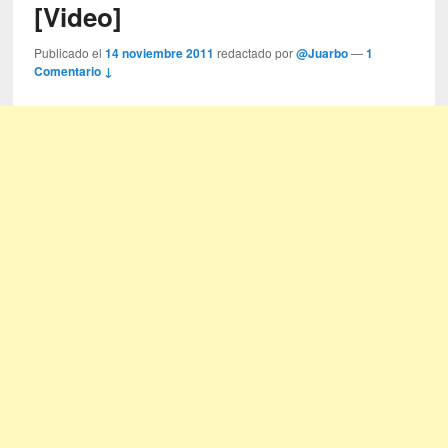
[Video]
Publicado el
14 noviembre 2011
redactado por
@Juarbo
—
1
Comentario ↓