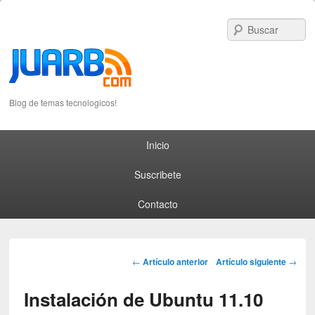
S
Blog de temas tecnologicos!
Primary menu
Skip to primary content
Skip to secondary content
Inicio
Suscribete
Contacto
Post navigation
←
Artículo anterior
Artículo siguiente
→
Instalación de Ubuntu 11.10