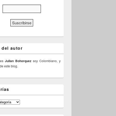
 del autor
 es
Julian Bohorquez
soy Colombiano, y
 de este blog.
rías