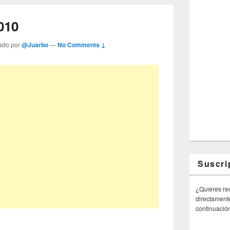
010
ado por
@Juarbo
—
No Comments ↓
Suscri
¿Quieres rec
directamente
continuació