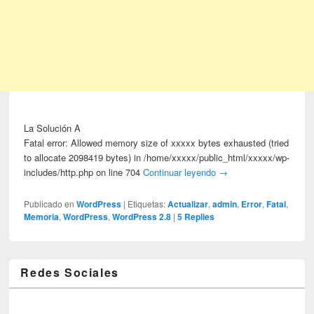
La Solución A
Fatal error: Allowed memory size of xxxxx bytes exhausted (tried
to allocate 2098419 bytes) in /home/xxxxx/public_html/xxxxx/wp-
includes/http.php on line 704
Continuar leyendo
→
Publicado en
WordPress
|
Etiquetas:
Actualizar
,
admin
,
Error
,
Fatal
,
Memoria
,
WordPress
,
WordPress 2.8
|
5
Replies
Redes Sociales