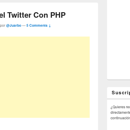
el Twitter Con PHP
 por
@Juarbo
—
5 Comments ↓
Suscri
¿Quieres rec
directamente
continuació