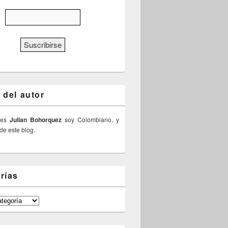
 del autor
 es
Julian Bohorquez
soy Colombiano, y
 de este blog.
rías