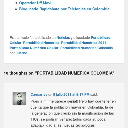
Operador Uff Movil
Bloqueado Rapidshare por Telefonica en Colombia
Este articulo fue publicado en
Noticias
y etiquetado
Portabilidad
Celular
,
Portabilidad Numerica
,
Portabilidad Numérica 2011
,
Portabilidad Numérica Celular
,
Portabilidad Numerica Colombia
por
Juarbo
.
10 thoughts on “
PORTABILIDAD NUMÉRICA COLOMBIA
”
Caesarivs
on
8 julio 2011 at 5:17 PM
said:
Pues a mi me parece genial! Pero hay que tener en
cuenta que la población mayor en Colombia, la de
la generación que creció sin la masificación de las
TICs, se podrían ver afectados dada su poca
adaptabilidad a las nuevas tecnologías