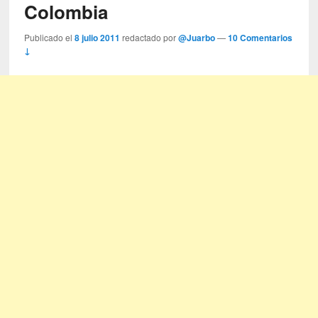
Colombia
Publicado el
8 julio 2011
redactado por
@Juarbo
—
10 Comentarios
↓