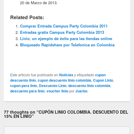
20 de Marzo de 2013.
Related Posts:
Comprar Entrada Campus Party Colombia 2011
Entradas gratis Campus Party Colombia 2013
Linio, un ejemplo de éxito para las tiendas online
Bloqueado Rapidshare por Telefonica en Colombia
Este articulo fue publicado en
Noticias
y etiquetado
cupon
descuento linio
,
cupon descuento linio colombia
,
Cupon Linio
,
cupon para linio
,
Descuento Linio
,
descuento linio colombia
,
descuento para linio
,
voucher linio
por
Juarbo
.
77 thoughts on “
CUPÓN LINIO COLOMBIA. DESCUENTO DEL
15% EN LINIO
”