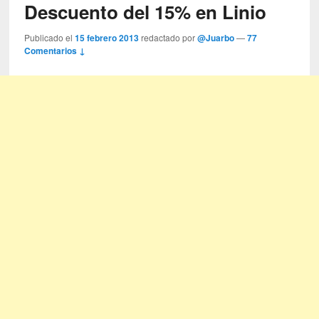
Descuento del 15% en Linio
Publicado el
15 febrero 2013
redactado por
@Juarbo
—
77
Comentarios ↓