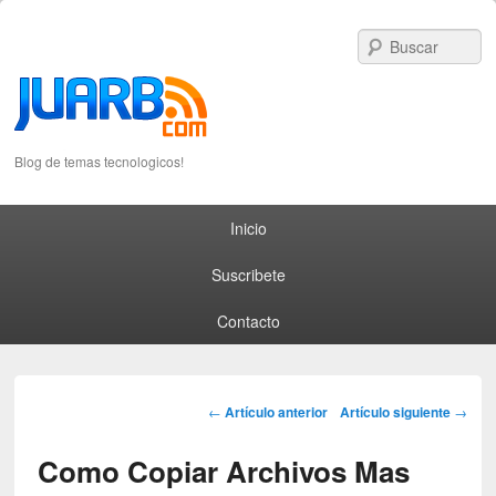
S
Blog de temas tecnologicos!
Primary menu
Skip to primary content
Skip to secondary content
Inicio
Suscribete
Contacto
Post navigation
←
Artículo anterior
Artículo siguiente
→
Como Copiar Archivos Mas