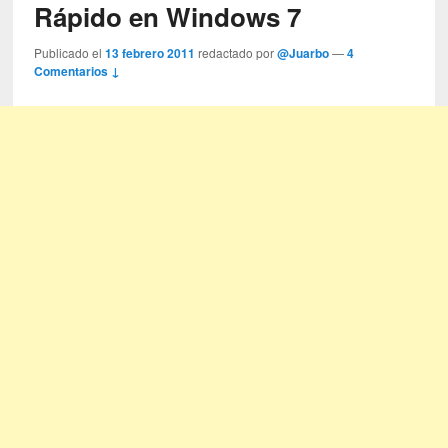
Rápido en Windows 7
Publicado el
13 febrero 2011
redactado por
@Juarbo
—
4
Comentarios ↓