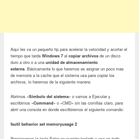
Aquí les va un pequeño tip para acelerar la velocidad y acortar el
tiempo que tarda
Windows 7
al
copiar archivos
de un disco
duro a otro o a una
unidad de almacenamiento
externa
. Básicamente lo que haremos es asignar un poco mas
de memoria a la cache que el sistema usa para copiar los
archivos, lo haremos de la siguiente manera:
Abrimos «
Símbolo del sistema
» o vamos a Ejecutar y
escribimos «
Command
» o «CMD» sin las comillas claro, para
abrir una consola en donde escribiremos el siguiente comando:
fsutil behavior set memoryusage 2
Presionamos la tecla Enter en nuestro teclado y eso es todo,