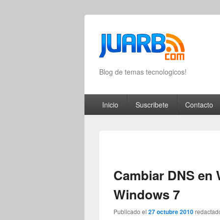
Blog de temas tecnologicos!
Primary menu
Skip to primary content
Skip to secondary content
Inicio
Suscribete
Contacto
Cambiar DNS en
Windows 7
Publicado el
27 octubre 2010
redactad