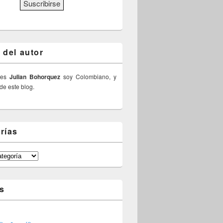
 del autor
 es
Julian Bohorquez
soy Colombiano, y
 de este blog.
rías
s