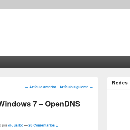
Redes 
Post navigation
←
Artículo anterior
Artículo siguiente
→
 Windows 7 – OpenDNS
o por
@Juarbo
—
28 Comentarios ↓