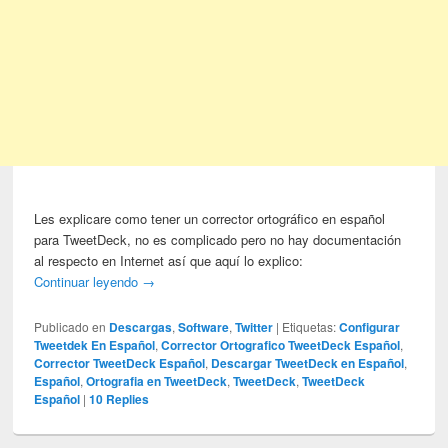
Les explicare como tener un corrector ortográfico en español
para TweetDeck, no es complicado pero no hay documentación
al respecto en Internet así que aquí lo explico:
Continuar leyendo
→
Publicado en
Descargas
,
Software
,
Twitter
|
Etiquetas:
Configurar
Tweetdek En Español
,
Corrector Ortografico TweetDeck Español
,
Corrector TweetDeck Español
,
Descargar TweetDeck en Español
,
Español
,
Ortografia en TweetDeck
,
TweetDeck
,
TweetDeck
Español
|
10
Replies