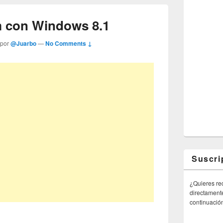
m con Windows 8.1
 por
@Juarbo
—
No Comments ↓
Suscri
¿Quieres rec
directamente
continuació