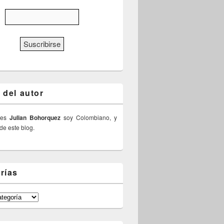
 del autor
 es
Julian Bohorquez
soy Colombiano, y
 de este blog.
rías