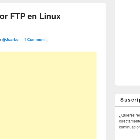
dor FTP en Linux
or
@Juarbo
—
1 Comment ↓
Suscri
¿Quieres rec
directamente
continuació