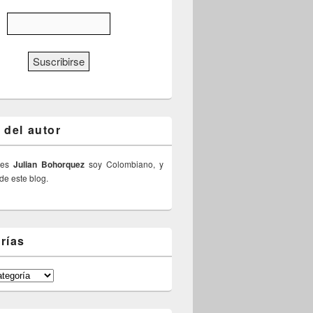
 del autor
 es
Julian Bohorquez
soy Colombiano, y
 de este blog.
rías